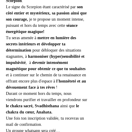
Scorpion
.
Le signe du Scorpion étant caractérisé par
 son 
côté entier et mystérieux, sa passion ainsi que 
son courage, 
je te propose un moment intense, 
puissant et hors du temps avec cette
 séance 
énergétique magique!
Tu seras amenée à 
mettre en lumière des 
secrets intérieurs et développer ta 
détermination 
pour débloquer des situations 
stagnantes, à 
harmoniser (hyper)sensibilité et 
impulsivité
,  à 
devenir intensément 
magnétique pour obtenir ce que tu souhaites
et à continuer sur le chemin de ta renaissance en 
offrant encore plus d'espace à 
l'honnêteté et au 
dévouement face à tes rêves
 !
Durant ce moment hors du temps, nous 
viendrons purifier et travailler en profondeur sur 
le chakra sacré, Svadhisthana 
ainsi que
 le 
chakra du cœur, Anahata.
Une fois ton inscription validée, tu recevras un 
mail de confirmation.
Un groupe whatsapp sera créé…