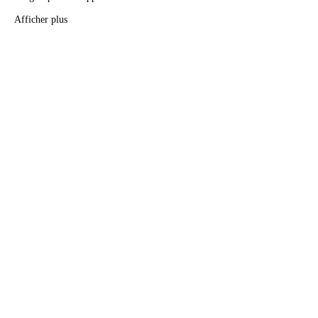
Afficher plus
Billets
Vente expirée
Type de billet
Départ vers la Nouvelle Lune
Prix
11,11 €
+ 0,28 € de frais de billetterie
Partager cet événement