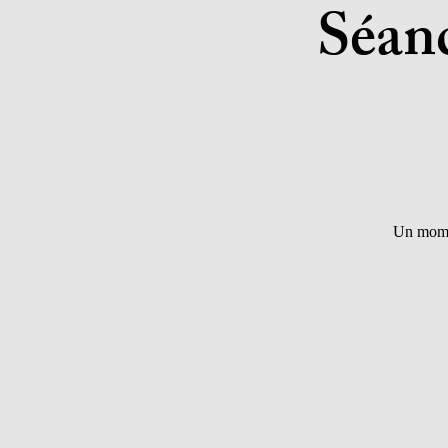
Séanc
Un momen